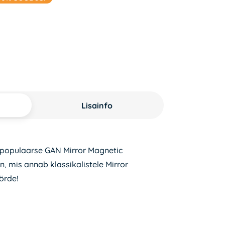
d
0 €.
Lisainfo
 populaarse GAN Mirror Magnetic
, mis annab klassikalistele Mirror
örde!