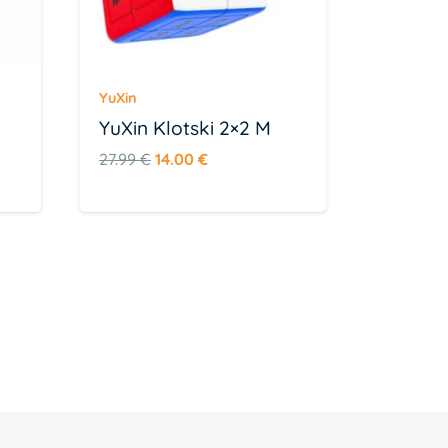
YuXin
YuXin Klotski 2×2 M
Algne
Praegune
27.99
€
14.00
€
hind
hind
oli:
on:
27.99 €.
14.00 €.