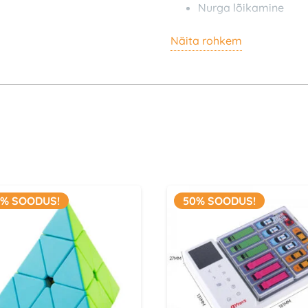
Nurga lõikamine
Reguleeritavad ping
Näita rohkem
Kollane plastik, mis 
muutvate kleebisteg
Pakend Sisaldab: Monster G
0% SOODUS!
50% SOODUS!