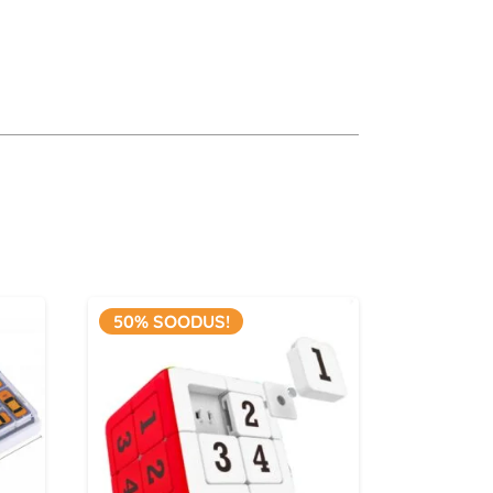
e seadistused
on ühendatud oranžide metallist värvi
a
o Mirror kuubik, hoiukott.
50% SOODUS!