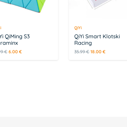
i
QiYi
Yi QiMing S3
QiYi Smart Klotski
raminx
Racing
Algne
Praegune
Algne
Praegune
99
€
6.00
€
35.99
€
18.00
€
hind
hind
hind
hind
oli:
on:
oli:
on:
11.99 €.
6.00 €.
35.99 €.
18.00 €.