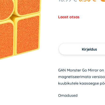
hind
hin
oli:
on:
Laost otsas
16.99 €.
8.5
Kirjeldus
GAN Monster Go Mirror on
magnetiseerimata versioon
kuubikutele kaasaegse pö
Omadused