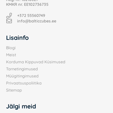
KMKR nr.
EE102736735
+372 55560749
info@balticcubes.ee
Lisainfo
Blogi
Meist
Korduma Kippuvad Küsimused
Tarnetingimused
Müügitingimused
Privaatsuspoliitika
Sitemap
Jälgi meid