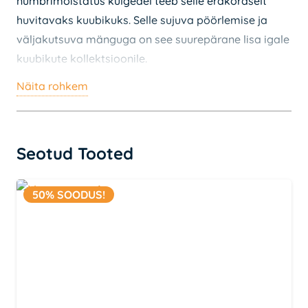
numbrimõistatus külgedel teeb selle erakordselt
huvitavaks kuubikuks. Selle sujuva pöörlemise ja
väljakutsuva mänguga on see suurepärane lisa igale
kuubikute kollektsioonile.
Näita rohkem
Pakend Sisaldab: YuXin Klotski 2×2 M
Seotud Tooted
50% SOODUS!