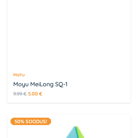
MoYu
Moyu MeiLong SQ-1
Algne
Praegune
9.99
€
5.00
€
hind
hind
oli:
on:
9.99 €.
5.00 €.
50% SOODUS!