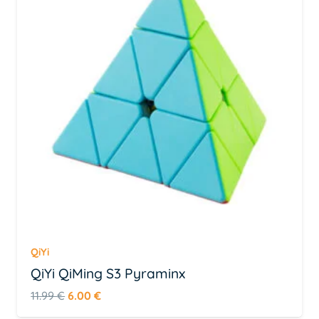
QiYi
QiYi QiMing S3 Pyraminx
Algne
Praegune
11.99
€
6.00
€
hind
hind