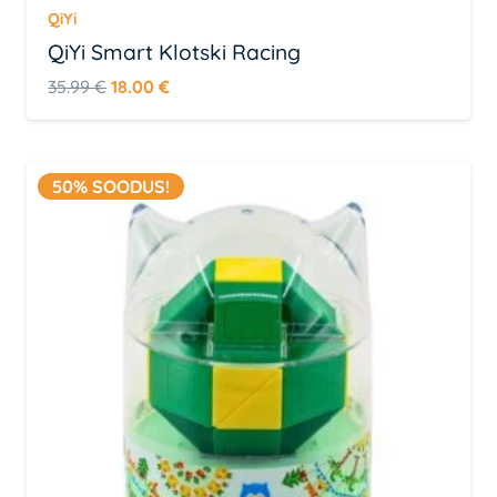
QiYi
QiYi Smart Klotski Racing
Algne
Praegune
35.99
€
18.00
€
hind
hind
oli:
on:
35.99 €.
18.00 €.
50% SOODUS!