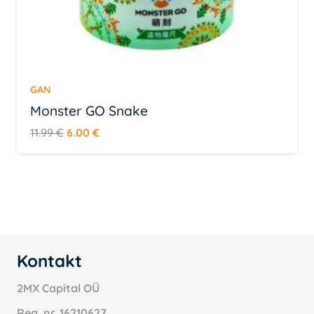
GAN
Monster GO Snake
Algne
Praegune
11.99
€
6.00
€
hind
hind
oli:
on:
11.99 €.
6.00 €.
Kontakt
2MX Capital OÜ
Reg. nr.
16210627