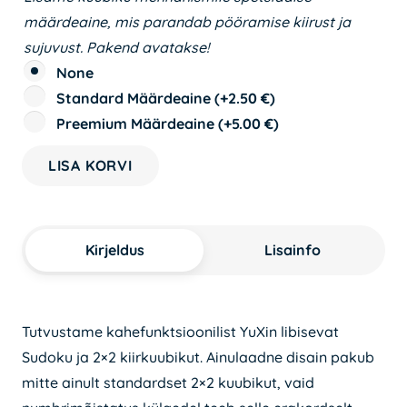
määrdeaine, mis parandab pööramise kiirust ja
sujuvust. Pakend avatakse!
None
Standard Määrdeaine
(+
2.50
€
)
Preemium Määrdeaine
(+
5.00
€
)
LISA KORVI
YuXin
Klotski
2x2
Kirjeldus
Lisainfo
M
kogus
Tutvustame kahefunktsioonilist YuXin libisevat
Sudoku ja 2×2 kiirkuubikut. Ainulaadne disain pakub
mitte ainult standardset 2×2 kuubikut, vaid