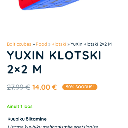
Balticcubes
»
Pood
»
Klotski
»
YuXin Klotski 2×2 M
YUXIN KLOTSKI
2×2 M
Algne
Praegune
27.99
€
14.00
€
50% SOODUS!
hind
hind
oli:
on:
Ainult 1 laos
27.99 €.
14.00 €.
Kuubiku õlitamine
Lisame kuubiku mehhanismile spetsiaalse