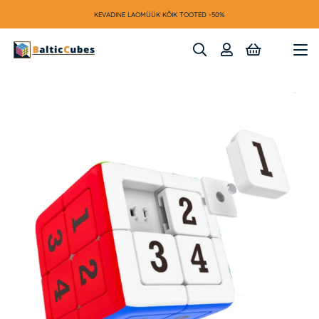
KEVADINE LAOMÜÜK KÕIK TOOTED -50%