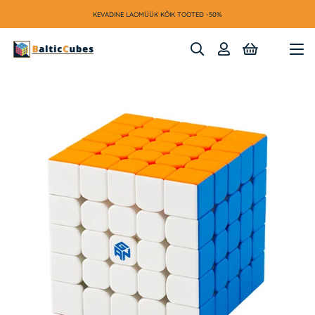
KEVADINE LAOMÜÜK KÕIK TOOTED -50%