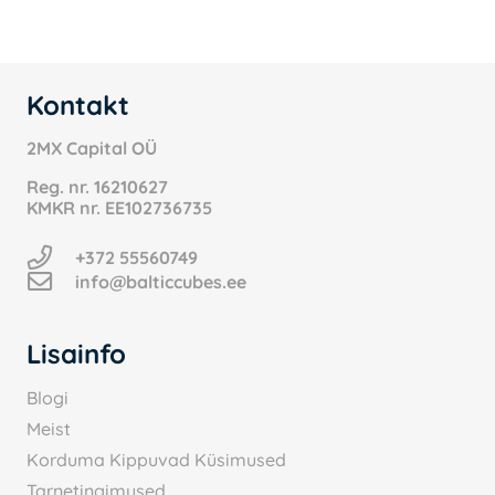
Kontakt
2MX Capital OÜ
Reg. nr.
16210627
KMKR nr.
EE102736735
+372 55560749
info@balticcubes.ee
Lisainfo
Blogi
Meist
Korduma Kippuvad Küsimused
Tarnetingimused