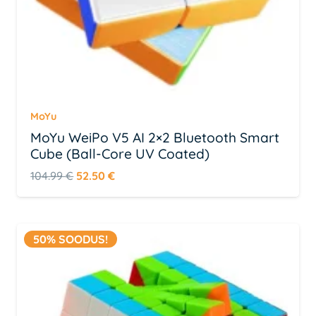
MoYu
MoYu WeiPo V5 AI 2×2 Bluetooth Smart
Cube (Ball-Core UV Coated)
Algne
Praegune
104.99
€
52.50
€
hind
hind
oli:
on:
104.99 €.
52.50 €.
50% SOODUS!