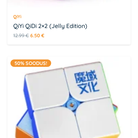
QiYi
QiYi QiDi 2×2 (Jelly Edition)
Algne
Praegune
12.99
€
6.50
€
hind
hind
oli:
on:
12.99 €.
6.50 €.
50% SOODUS!