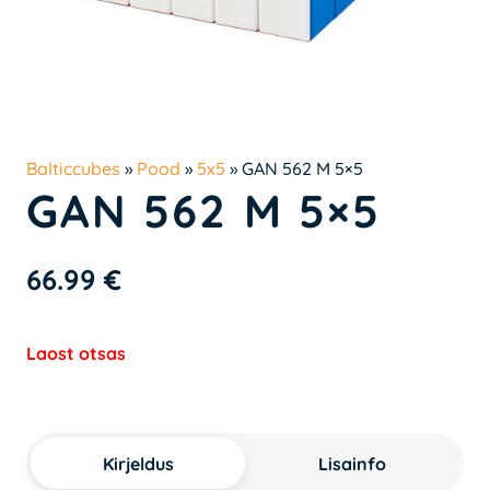
Balticcubes
»
Pood
»
5x5
»
GAN 562 M 5×5
GAN 562 M 5×5
66.99
€
Laost otsas
Kirjeldus
Lisainfo