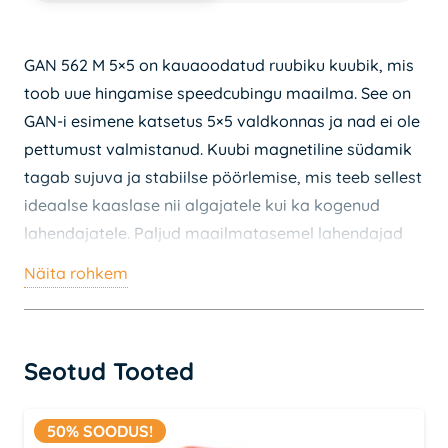
GAN 562 M 5×5 on kauaoodatud ruubiku kuubik, mis
toob uue hingamise speedcubingu maailma. See on
GAN-i esimene katsetus 5×5 valdkonnas ja nad ei ole
pettumust valmistanud. Kuubi magnetiline südamik
tagab sujuva ja stabiilse pöörlemise, mis teeb sellest
ideaalse kaaslase nii algajatele kui ka kogenud
lahendajatele. Paljud maailmatasemel lahendajad
on juba selle mudeli kasuks otsustanud.
Näita rohkem
Kui oled varem GAN-i toodetega kokku puutunud,
siis tead nende kvaliteeti ja innovatsiooni taset.
Nüüd saad seda kogeda ka suuremal skaalal! Kas
Seotud Tooted
see võiks olla sinu uus lemmik? Ära jää ilma
võimalusest täiendada oma kollektsiooni selle
50% SOODUS!
tipptasemel ruubiku kuubikuga.