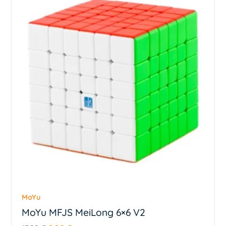
Esimene GAN-i 5×5 mudel
Magnetiline südamik stabiilsuse jaoks
Sobib igas vanuses lahendajatele
MoYu
MoYu MFJS MeiLong 6×6 V2