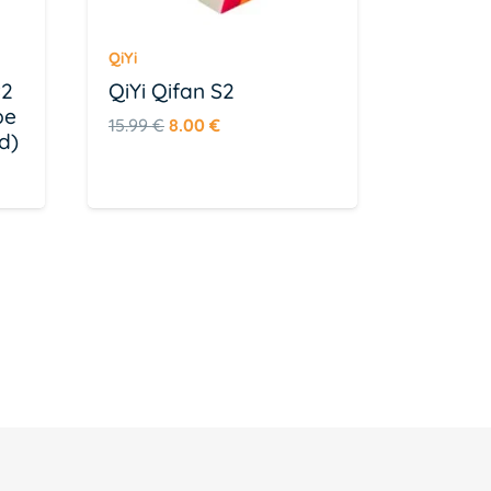
QiYi
×2
QiYi Qifan S2
be
Algne
Praegune
15.99
€
8.00
€
d)
hind
hind
e
oli:
on:
15.99 €.
8.00 €.