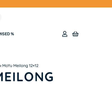
MISED %
»
MoYu Meilong 12×12
MEILONG