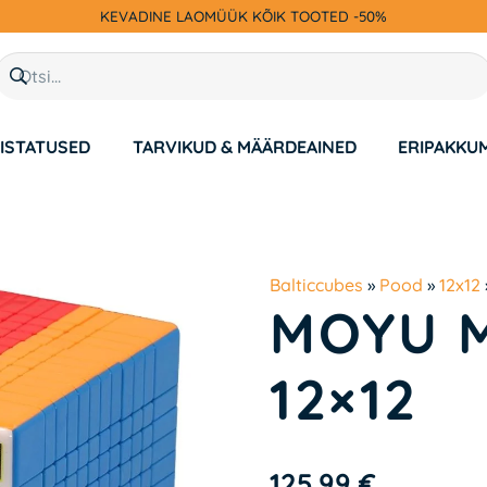
KEVADINE LAOMÜÜK KÕIK TOOTED -50%
ISTATUSED
TARVIKUD & MÄÄRDEAINED
ERIPAKKU
Balticcubes
»
Pood
»
12x12
MOYU 
12×12
125.99
€