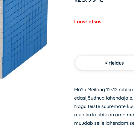
Laost otsas
Kirjeldus
MoYu Meilong 12×12 rubiku 
edasijõudnud lahendajale. 
Nagu teiste suuremate kuub
ruubiku kuubik on oma mõ
muudab selle lahendamise