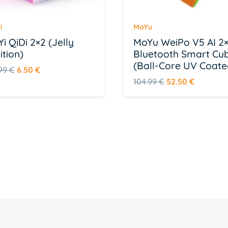
i
MoYu
Yi QiDi 2×2 (Jelly
MoYu WeiPo V5 AI 2
ition)
Bluetooth Smart Cu
(Ball-Core UV Coate
Algne
Praegune
.99
€
6.50
€
Algne
Praegun
104.99
€
52.50
€
hind
hind
hind
hind
oli:
on:
oli:
on:
12.99 €.
6.50 €.
104.99 €.
52.50 €.