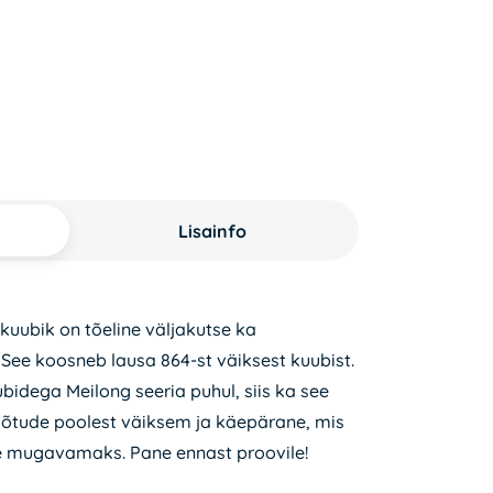
Lisainfo
kuubik on tõeline väljakutse ka
See koosneb lausa 864-st väiksest kuubist.
idega Meilong seeria puhul, siis ka see
õtude poolest väiksem ja käepärane, mis
 mugavamaks. Pane ennast proovile!