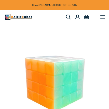
KEVADINE LAOMÜÜK KÕIK TOOTED -50%