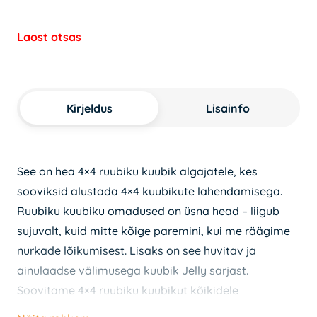
Laost otsas
Kirjeldus
Lisainfo
See on hea 4×4 ruubiku kuubik algajatele, kes
sooviksid alustada 4×4 kuubikute lahendamisega.
Ruubiku kuubiku omadused on üsna head – liigub
sujuvalt, kuid mitte kõige paremini, kui me räägime
nurkade lõikumisest. Lisaks on see huvitav ja
ainulaadse välimusega kuubik Jelly sarjast.
Soovitame 4×4 ruubiku kuubikut kõikidele
lahendajatele, kes soovivad oma oskused proovile