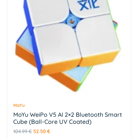
MoYu
MoYu WeiPo V5 AI 2×2 Bluetooth Smart
Cube (Ball-Core UV Coated)
Algne
Praegune
104.99
€
52.50
€