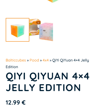
Balticcubes
»
Pood
»
4x4
»
QiYi QiYuan 4×4 Jelly
Edition
QIYI QIYUAN 4×4
JELLY EDITION
12.99
€