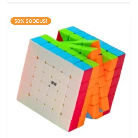
hind
hind
oli:
on:
104.99 €.
52.50 €.
50% SOODUS!