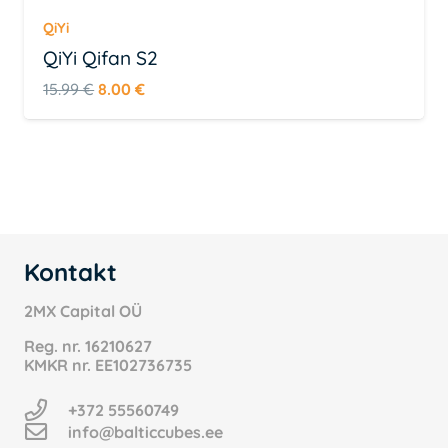
QiYi
QiYi Qifan S2
Algne
Praegune
15.99
€
8.00
€
hind
hind
oli:
on:
15.99 €.
8.00 €.
Kontakt
2MX Capital OÜ
Reg. nr.
16210627
KMKR nr.
EE102736735
+372 55560749
info@balticcubes.ee