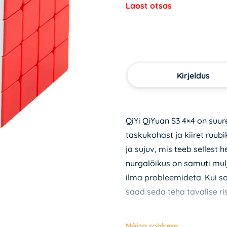
Laost otsas
Kirjeldus
QiYi QiYuan S3 4×4 on suur
taskukohast ja kiiret ruubi
ja sujuv, mis teeb sellest 
nurgalõikus on samuti mul
ilma probleemideta. Kui
saad seda teha tavalise r
Kuigi see mudel ei sisal
Näita rohkem