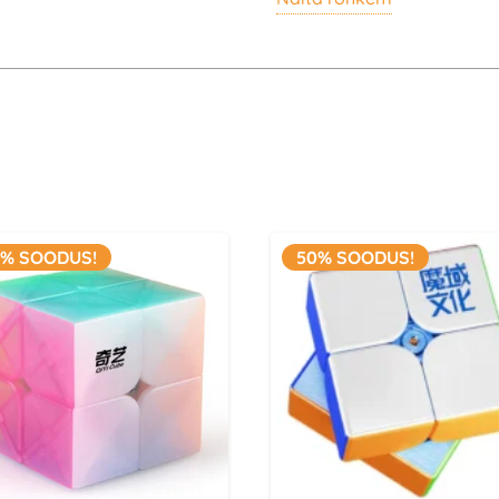
variandid, pakub see siisk
See tähendab, et isegi il
tulemusi.
Taskukohane hind
Sujuv pööramine
Kohandatav kruvide 
0% SOODUS!
50% SOODUS!