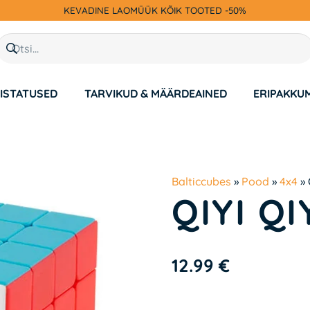
KEVADINE LAOMÜÜK KÕIK TOOTED -50%
ISTATUSED
TARVIKUD & MÄÄRDEAINED
ERIPAKKU
Balticcubes
»
Pood
»
4x4
»
QIYI Q
12.99
€