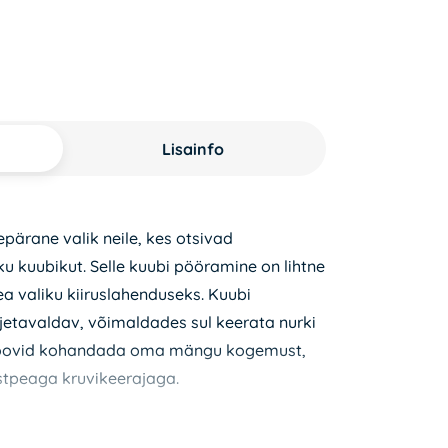
Lisainfo
epärane valik neile, kes otsivad
ku kuubikut. Selle kuubi pööramine on lihtne
hea valiku kiiruslahenduseks. Kuubi
jetavaldav, võimaldades sul keerata nurki
 soovid kohandada oma mängu kogemust,
istpeaga kruvikeerajaga.
da magneteid nagu mõned kallimad