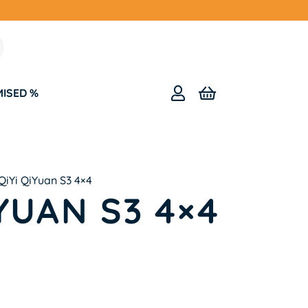
MISED %
QiYi QiYuan S3 4×4
IYUAN S3 4×4