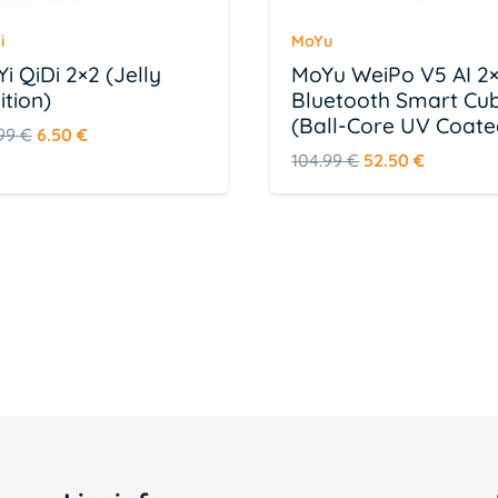
i
MoYu
Yi QiDi 2×2 (Jelly
MoYu WeiPo V5 AI 2
ition)
Bluetooth Smart Cu
(Ball-Core UV Coate
Algne
Praegune
.99
€
6.50
€
Algne
Praegun
104.99
€
52.50
€
hind
hind
hind
hind
oli:
on:
oli:
on:
12.99 €.
6.50 €.
104.99 €.
52.50 €.