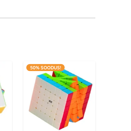
i head stabiilsust ning käsitsemismugavust.
ma magnetiteta saab sellega saavutada häid
abil
50% SOODUS!