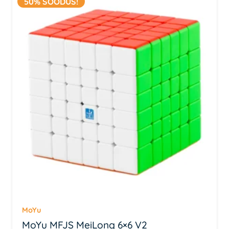
50% SOODUS!
MoYu
MoYu MFJS MeiLong 6×6 V2