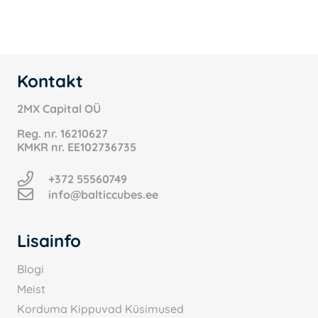
15.99 €.
8.00 €.
Kontakt
2MX Capital OÜ
Reg. nr.
16210627
KMKR nr.
EE102736735
+372 55560749
info@balticcubes.ee
Lisainfo
Blogi
Meist
Korduma Kippuvad Küsimused