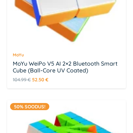
MoYu
MoYu WeiPo V5 AI 2×2 Bluetooth Smart
Cube (Ball-Core UV Coated)
Algne
Praegune
104.99
€
52.50
€
hind
hind
oli:
on:
104.99 €.
52.50 €.
50% SOODUS!