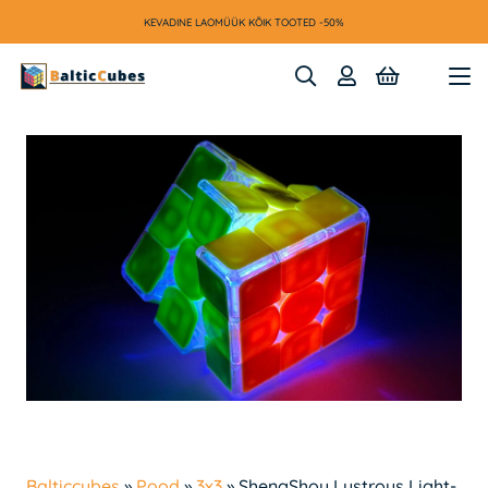
KEVADINE LAOMÜÜK KÕIK TOOTED -50%
Balticcubes
»
Pood
»
3x3
»
ShengShou Lustrous Light-