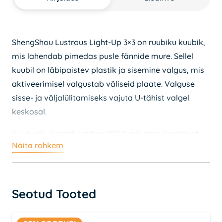
ShengShou Lustrous Light-Up 3×3 on ruubiku kuubik,
mis lahendab pimedas pusle fännide mure. Sellel
kuubil on läbipaistev plastik ja sisemine valgus, mis
aktiveerimisel valgustab väliseid plaate. Valguse
sisse- ja väljalülitamiseks vajuta U-tähist valgel
keskosal.
Kuubi aku kestab umbes 200 tundi enne laadimist.
Näita rohkem
Komplektis on ka laadimiskaabel, et saaksid alati
valmis olla uueks mänguks.
Läbipaistev disain koos valgusega
Seotud Tooted
Aku tööaeg kuni 200 tundi
Kaasas laadimiskaabel