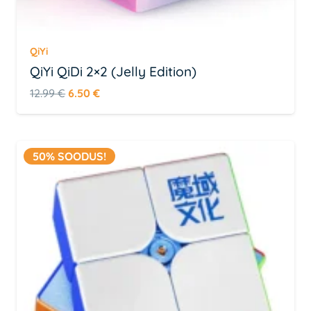
QiYi
QiYi QiDi 2×2 (Jelly Edition)
Algne
Praegune
12.99
€
6.50
€
hind
hind
oli:
on:
12.99 €.
6.50 €.
50% SOODUS!