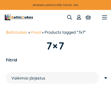
KEVADINE LAOMÜÜK KÕIK TOOTED -50%
Balticcubes
»
Pood
»
Products tagged “7x7”
7×7
Filtrid