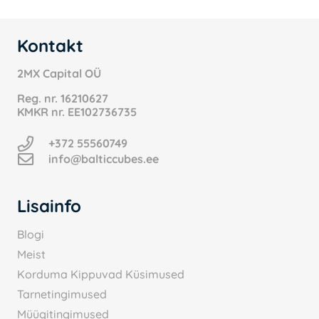
Kontakt
2MX Capital OÜ
Reg. nr.
16210627
KMKR nr.
EE102736735
+372 55560749
info@balticcubes.ee
Lisainfo
Blogi
Meist
Korduma Kippuvad Küsimused
Tarnetingimused
Müügitingimused