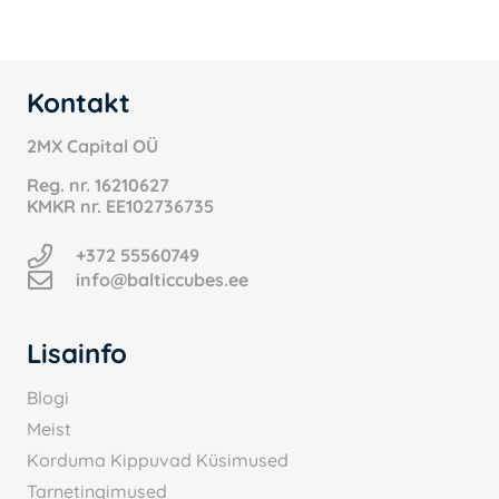
Kontakt
2MX Capital OÜ
Reg. nr.
16210627
KMKR nr.
EE102736735
+372 55560749
info@balticcubes.ee
Lisainfo
Blogi
Meist
Korduma Kippuvad Küsimused
Tarnetingimused