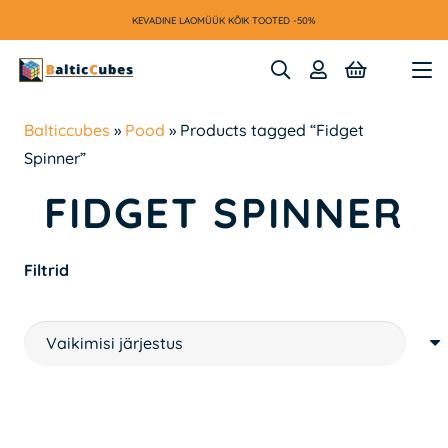
KEVADINE LAOMÜÜK KÕIK TOOTED -50%
Balticcubes
»
Pood
»
Products tagged “Fidget
Spinner”
FIDGET SPINNER
Filtrid