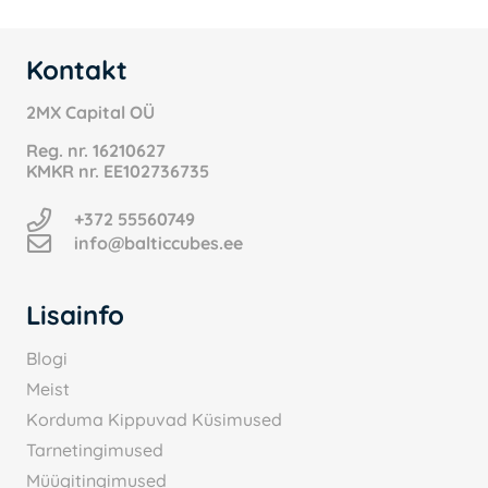
Kontakt
2MX Capital OÜ
Reg. nr.
16210627
KMKR nr.
EE102736735
+372 55560749
info@balticcubes.ee
Lisainfo
Blogi
Meist
Korduma Kippuvad Küsimused
Tarnetingimused
Müügitingimused