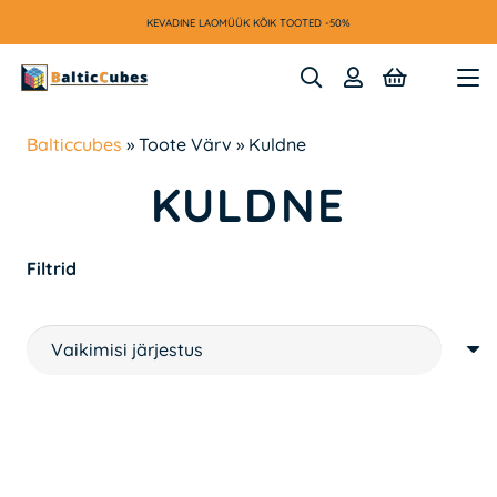
KEVADINE LAOMÜÜK KÕIK TOOTED -50%
Balticcubes
»
Toote Värv
»
Kuldne
KULDNE
Filtrid