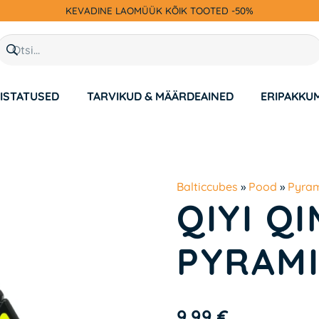
KEVADINE LAOMÜÜK KÕIK TOOTED -50%
ISTATUSED
TARVIKUD & MÄÄRDEAINED
ERIPAKKU
Balticcubes
»
Pood
»
Pyra
QIYI Q
PYRAM
9.99
€