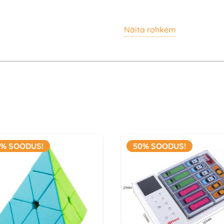
Pyraminxi unikaalne disai
Näita rohkem
arendab loogilist mõtlemi
kvaliteedi, mida võib oodat
oma kollektsiooni või soo
pyraminx on just sulle.
Algaja sõbralik pyra
Sujuv pööramine ja v
Taskukohane hind kõig
0% SOODUS!
50% SOODUS!