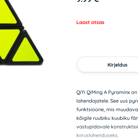
Laost otsas
Kirjeldus
QiYi QiMing A Pyraminx on
lahendajatele. See uus p
funktsioone, mis muudavad
kõigile ruubiku kuubiku fä
vastupidavale konstruktsi
kiiruslahenduseks.