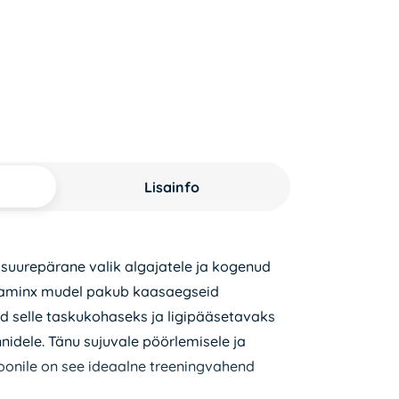
Lisainfo
 suurepärane valik algajatele ja kogenud
yraminx mudel pakub kaasaegseid
 selle taskukohaseks ja ligipääsetavaks
nnidele. Tänu sujuvale pöörlemisele ja
oonile on see ideaalne treeningvahend