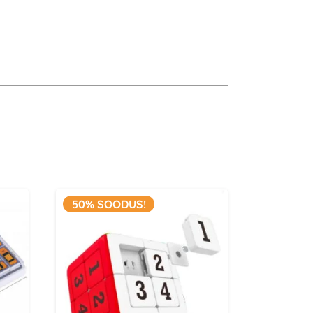
n võimaldab erinevaid väljakutseid ning
st. QiYi brändi usaldusväärsus tagab
a igalt nende tooteilt. Kui otsid midagi uut
vid alustada speedcubingu hobiga, siis see
minx
astupidav materjal
ile huvilistele
50% SOODUS!