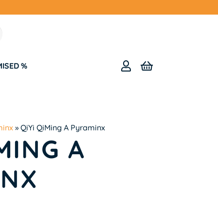
MISED %
minx
»
QiYi QiMing A Pyraminx
IMING A
INX