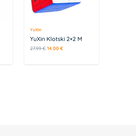
YuXin
YuXin Klotski 2×2 M
Algne
Praegune
27.99
€
14.00
€
hind
hind
oli:
on:
27.99 €.
14.00 €.