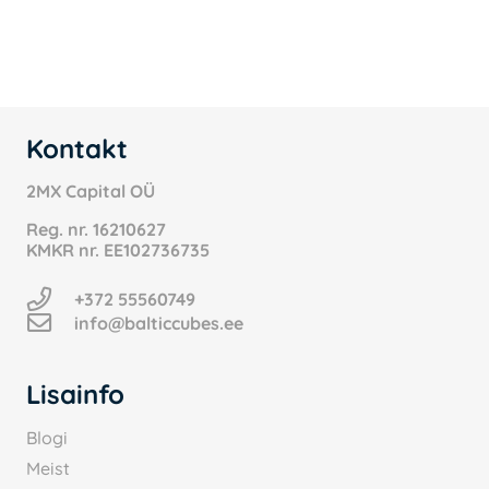
oli:
on:
1.99 €.
0.25 €.
Kontakt
2MX Capital OÜ
Reg. nr.
16210627
KMKR nr.
EE102736735
+372 55560749
info@balticcubes.ee
Lisainfo
Blogi
Meist