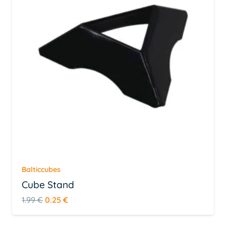
Balticcubes
Cube Stand
Algne
Praegune
1.99
€
0.25
€
hind
hind