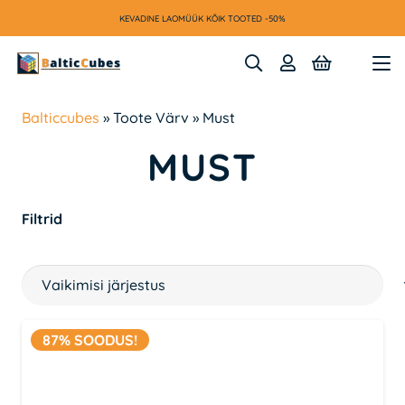
KEVADINE LAOMÜÜK KÕIK TOOTED -50%
Balticcubes
»
Toote Värv
»
Must
MUST
Filtrid
87% SOODUS!