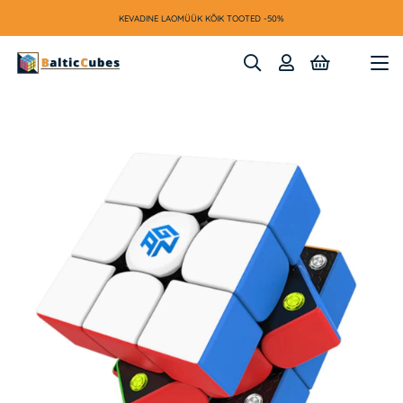
KEVADINE LAOMÜÜK KÕIK TOOTED -50%