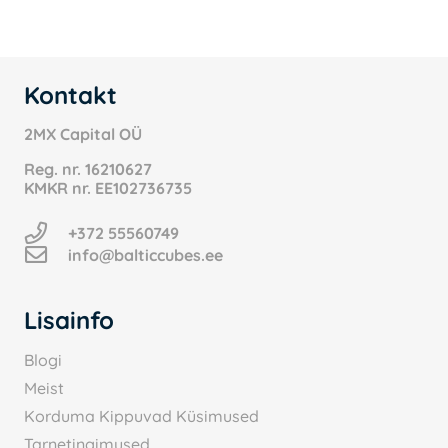
Kontakt
2MX Capital OÜ
Reg. nr.
16210627
KMKR nr.
EE102736735
+372 55560749
info@balticcubes.ee
Lisainfo
Blogi
Meist
Korduma Kippuvad Küsimused
Tarnetingimused