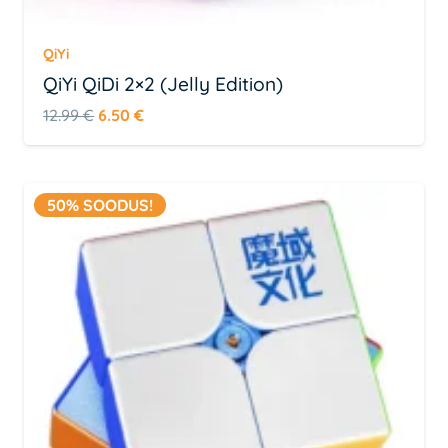
QiYi
QiYi QiDi 2×2 (Jelly Edition)
Algne
Praegune
12.99
€
6.50
€
hind
hind
oli:
on:
12.99 €.
6.50 €.
50% SOODUS!