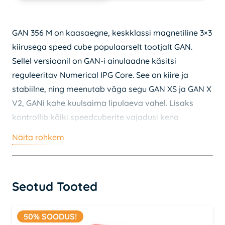
GAN 356 M on kaasaegne, keskklassi magnetiline 3×3
kiirusega speed cube populaarselt tootjalt GAN.
Sellel versioonil on GAN-i ainulaadne käsitsi
reguleeritav Numerical IPG Core. See on kiire ja
stabiilne, ning meenutab väga segu GAN XS ja GAN X
V2, GANi kahe kuulsaima lipulaeva vahel. Lisaks
kontrollib kõiki speedcuberite vajadusi kena
magnetilise 3×3 jaoks ja on hea kuubik kuubikute
Näita rohkem
jaoks, kellele meeldib GAN-tehnoloogia lihtsuse
poolest.
Parima kuubimise kogemuse saamiseks, soovitame
Seotud Tooted
kasutada seda koos
Speed Cube stopperiga
ning
spetsiaalse
kuubiku õliga
.
50% SOODUS!