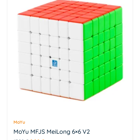
Pakend Sisaldab: GAN 356 M Speedcube, kuubi
hoiustamise kott, kuubi hoiustamise karp.
MoYu
MoYu MFJS MeiLong 6×6 V2