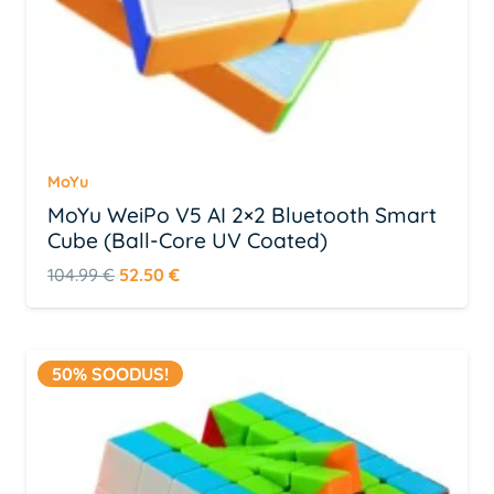
MoYu
MoYu WeiPo V5 AI 2×2 Bluetooth Smart
Cube (Ball-Core UV Coated)
Algne
Praegune
104.99
€
52.50
€
hind
hind
oli:
on:
104.99 €.
52.50 €.
50% SOODUS!