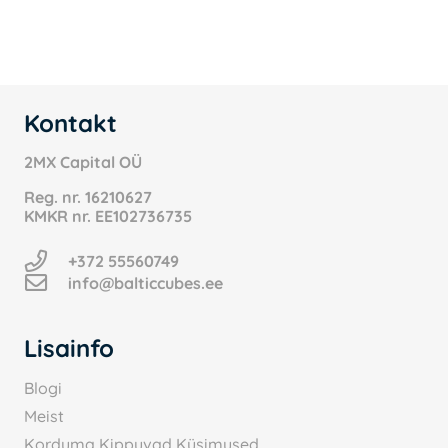
3.99 €.
2.00 €.
Kontakt
2MX Capital OÜ
Reg. nr.
16210627
KMKR nr.
EE102736735
+372 55560749
info@balticcubes.ee
Lisainfo
Blogi
Meist
Korduma Kippuvad Küsimused