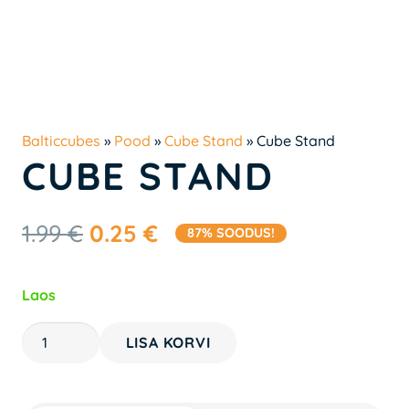
Balticcubes
»
Pood
»
Cube Stand
»
Cube Stand
CUBE STAND
Algne
Praegune
1.99
€
0.25
€
87% SOODUS!
hind
hind
oli:
on:
Laos
1.99 €.
0.25 €.
Cube
LISA KORVI
Stand
kogus