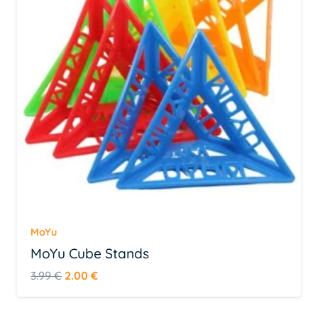
MoYu
MoYu Cube Stands
Algne
Praegune
3.99
€
2.00
€
hind
hind
oli:
on: